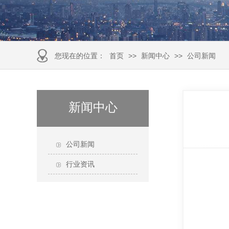
您现在的位置：
首页
>>
新闻中心
>>
公司新闻
新闻中心
公司新闻
行业资讯