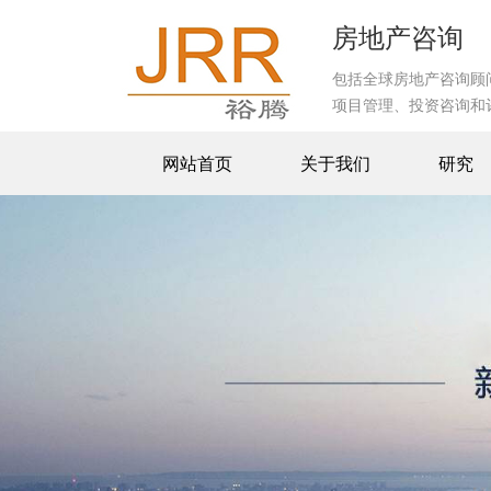
房地产咨询
包括全球房地产咨询顾
项目管理、投资咨询和
网站首页
关于我们
研究