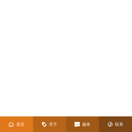
首页
关于
服务
联系