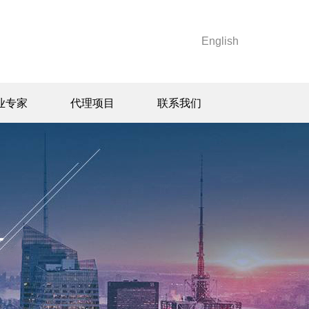
English
业专家
代理项目
联系我们