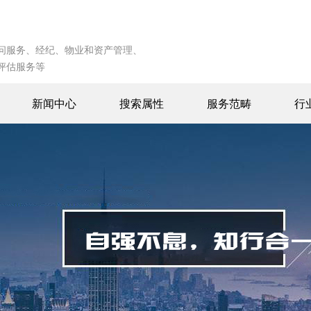
问服务、经纪、物业和资产管理、
评估服务等
新闻中心
搜索属性
服务范畴
行