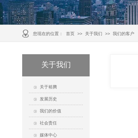
您现在的位置：
首页
>>
关于我们
>>
我们的客户
关于我们
关于裕腾
发展历史
我们的价值
社会责任
媒体中心