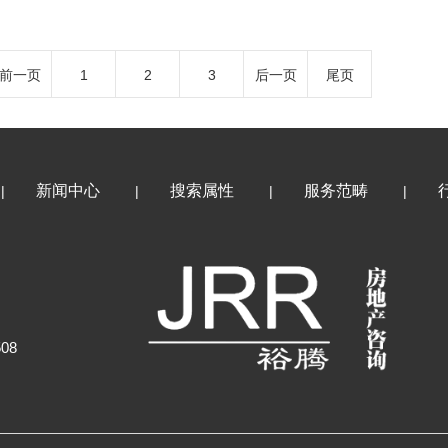
前一页
1
2
3
后一页
尾页
新闻中心
搜索属性
服务范畴
|
|
|
|
08