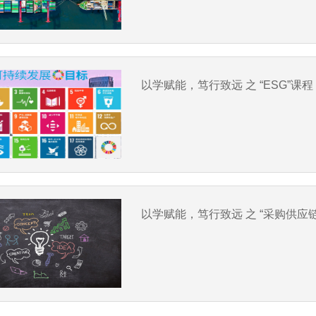
以学赋能，笃行致远 之 “ESG”课程
以学赋能，笃行致远 之 “采购供应