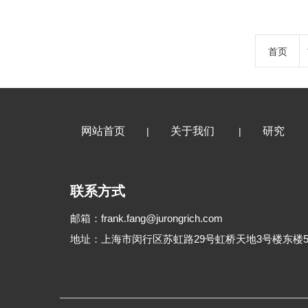
首页
网站首页
关于我们
研究
|
|
联系方式
邮箱：frank.fang@jurongrich.com
地址：上海市闵行区苏虹路29号虹桥天地3号楼东楼5