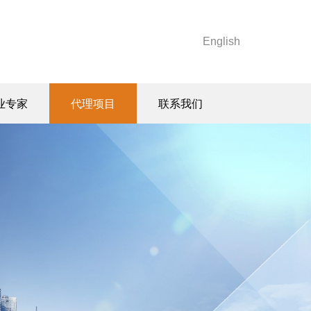
English
业专家
代理项目
联系我们